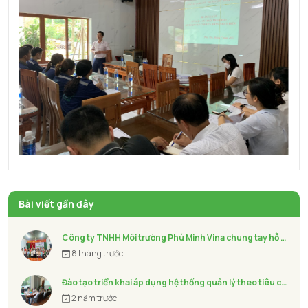
Bài viết gần đây
Công ty TNHH Môi trường Phú Minh Vina chung tay hỗ trợ bà con khắc phục hậu quả Bão số 13 - KALMAEGI
8 tháng trước
Đào tạo triển khai áp dụng hệ thống quản lý theo tiêu chuẩn ISO
2 năm trước