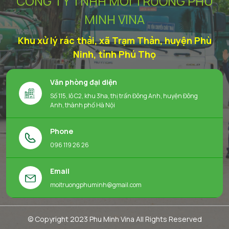
CÔNG TY TNHH MÔI TRƯỜNG PHÚ
MINH VINA
Khu xử lý rác thải, xã Trạm Thản, huyện Phù
Ninh, tỉnh Phú Thọ
Văn phòng đại diện
Số 115, lô C2, khu 3ha, thị trấn Đông Anh, huyện Đông
Anh, thành phố Hà Nội
Phone
096 119 26 26
Email
moitruongphuminh@gmail.com
© Copyright 2023 Phu Minh Vina All Rights Reserved