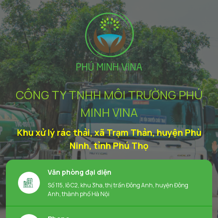
CÔNG TY TNHH MÔI TRƯỜNG PHÚ
MINH VINA
Khu xử lý rác thải, xã Trạm Thản, huyện Phù
Ninh, tỉnh Phú Thọ
Văn phòng đại diện
Số 115, lô C2, khu 3ha, thị trấn Đông Anh, huyện Đông
Anh, thành phố Hà Nội